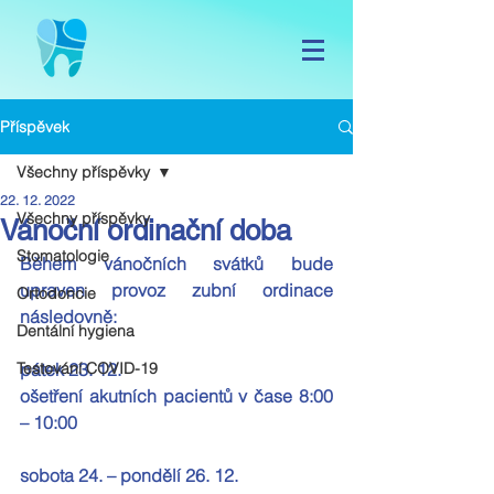
Příspěvek
Všechny příspěvky
22. 12. 2022
Všechny příspěvky
Vánoční ordinační doba
Stomatologie
Během vánočních svátků bude 
upraven provoz zubní ordinace 
Ortodoncie
následovně:
Dentální hygiena
Testování COVID-19
pátek 23. 12.
ošetření akutních pacientů v čase 
8:00 
– 10:00
sobota 24. – pondělí 26. 12.