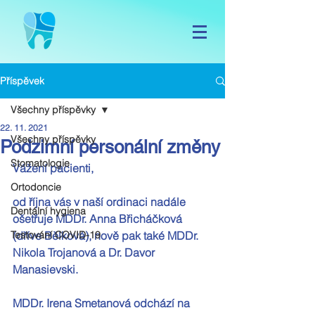
Příspěvek
Všechny příspěvky
22. 11. 2021
Všechny příspěvky
Podzimní personální změny
Stomatologie
Vážení pacienti,
Ortodoncie
od října vás v naší ordinaci nadále 
Dentální hygiena
ošetřuje MDDr. Anna Břicháčková 
Testování COVID-19
(dříve Bělková), nově pak také MDDr. 
Nikola Trojanová a Dr. Davor 
Manasievski.
MDDr. Irena Smetanová odchází na 