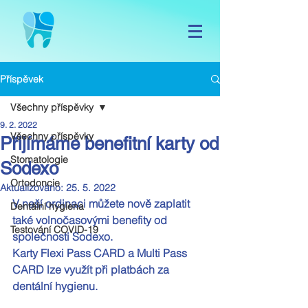
Příspěvek
Všechny příspěvky
9. 2. 2022
Všechny příspěvky
Přijímáme benefitní karty od
Stomatologie
Sodexo
Ortodoncie
Aktualizováno:
25. 5. 2022
V naší ordinaci můžete nově zaplatit 
Dentální hygiena
také volnočasovými benefity od 
Testování COVID-19
společnosti Sodexo.
Karty Flexi Pass CARD a Multi Pass 
CARD lze využít při platbách za 
dentální hygienu.