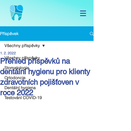
Příspěvek
Všechny příspěvky
1. 2. 2022
Všechny příspěvky
Přehled příspěvků na
Stomatologie
dentální hygienu pro klienty
Ortodoncie
zdravotních pojišťoven v
Dentální hygiena
roce 2022
Testování COVID-19