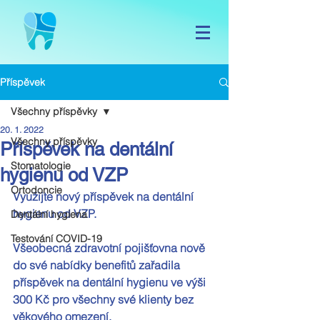
Příspěvek
Všechny příspěvky
20. 1. 2022
Všechny příspěvky
Příspěvek na dentální
Stomatologie
hygienu od VZP
Ortodoncie
Využijte nový příspěvek na dentální 
hygienu od VZP.
Dentální hygiena
Testování COVID-19
Všeobecná zdravotní pojišťovna nově 
do své nabídky benefitů zařadila 
příspěvek na dentální hygienu ve výši 
300 Kč pro všechny své klienty bez 
věkového omezení.