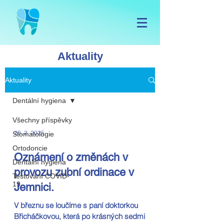
Aktuality
Zpět
Aktuality
Dentální hygiena
Všechny příspěvky
28. 2. 2025
Stomatologie
Ortodoncie
Oznámení o změnách v
Dentální hygiena
provozu zubní ordinace v
Testování COVID-
19
Jemnici.
V březnu se loučíme s paní doktorkou
Břicháčkovou, která po krásných sedmi