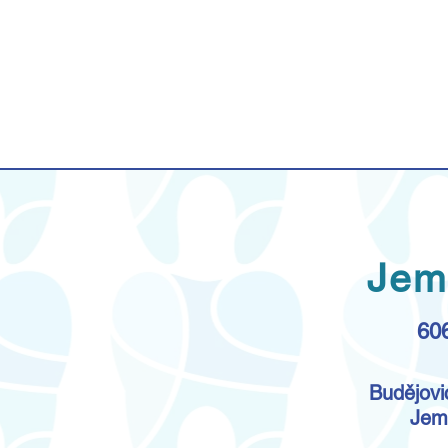
Jem
60
Budějovi
Jem