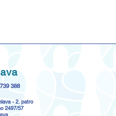
lava
 739 388
lava - 2. patro
ho 2497/57
lava