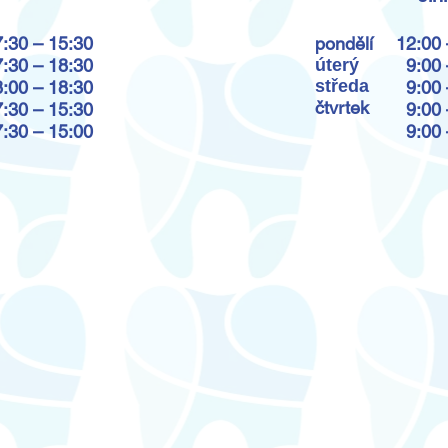
7:30 – 15:30
pondělí
12:00 
7:30 – 18:30
úterý
9:00 
středa
8:00 – 18:30
9:00 
čtvrtek
7:30 – 15:30
9:00 
7:30 – 15:00
9:00 