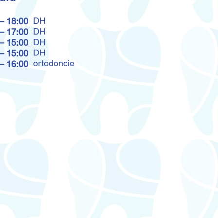
DH
– 18:00
DH
– 17
:00
DH
– 15
:00
DH
– 15:00
ortodoncie
– 16:00