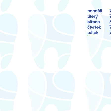
pondělí
úterý
středa
čtvrtek
pátek