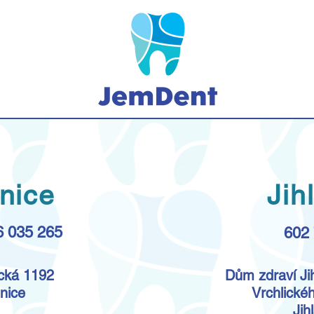
nice
Jih
6 035 265
602
cká 1192
Dům zdraví Jih
nice
Vrchlické
Jih